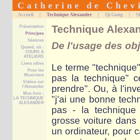
C a t h e r i n e d e C h e v i 
Accueil
|
Technique Alexander
|
Qi Gong
|
S
Technique Alexan
Présentation
Principes
Séances
De l'usage des obj
Quand, où :
COURS &
ATELIERS
Liens utiles
Le terme "technique" 
Pour les
Musiciens
pas la technique" c
Vidéos sur
prendre". Ou, à l'inve
l'Alexander
Mon livre :
"j'ai une bonne techn
LA TECHNIQUE
ALEXANDER
pas - la technique
grosse voiture dans 
un ordinateur, pour c