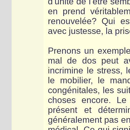
d'unité de l'être sem
en prend véritable
renouvelée? Qui es
avec justesse, la pri
Prenons un exemple b
mal de dos peut av
incrimine le stress, 
le mobilier, le man
congénitales, les sui
choses encore. Le 
présent et détermi
généralement pas en 
médical. Ce qui signi